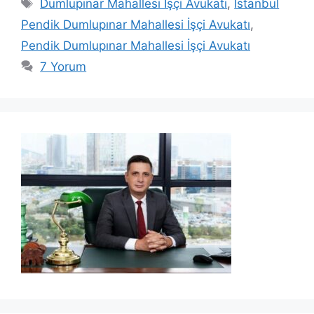
Etiketler
Dumlupınar Mahallesi İşçi Avukatı
,
İstanbul
Pendik Dumlupınar Mahallesi İşçi Avukatı
,
Pendik Dumlupınar Mahallesi İşçi Avukatı
7 Yorum