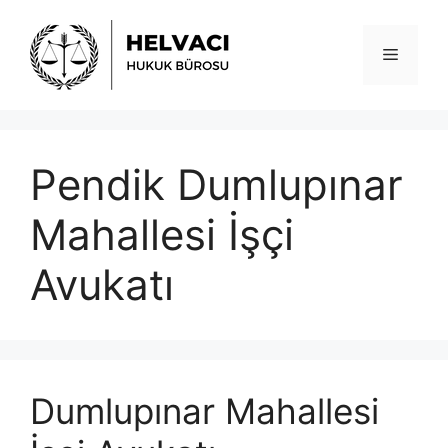
İçeriğe
atla
Menü
Pendik Dumlupınar
Mahallesi İşçi
Avukatı
Dumlupınar Mahallesi