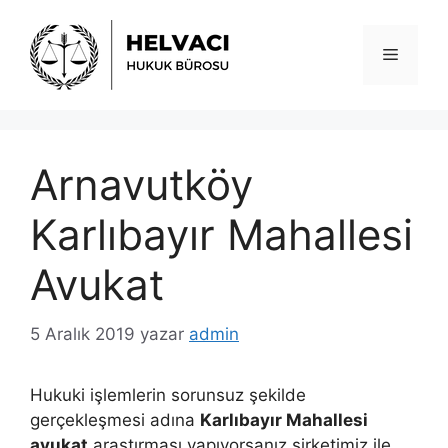
İçeriğe
atla
Menü
Arnavutköy
Karlıbayır Mahallesi
Avukat
5 Aralık 2019
yazar
admin
Hukuki işlemlerin sorunsuz şekilde
gerçekleşmesi adına
Karlıbayır Mahallesi
avukat
araştırması yapıyorsanız şirketimiz ile