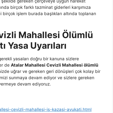
ir şekilde gereken çerçeveye uygun hareket
nda birçok farklı tazminat giderleri karşımıza
bi birçok işlem burada başlıkları altında toplanan
vizli Mahallesi Ölümlü
ı Yasa Uyarıları
gerekli yasaları doğru bir kanuna sizlere
ler de
Atalar Mahallesi Cevizli Mahallesi ölümlü
zde uğrar ve gereken geri dönüşleri çok kolay bir
erimizi sunmaya devam ediyor ve sizlere gereken
gi vermeye devam ediyoruz.
llesi-cevizli-mahallesi-is-kazasi-avukati.html