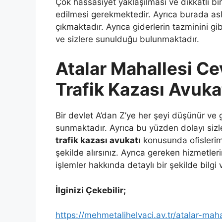
Çok hassasiyet yaklaşılması ve dikkatli b
edilmesi gerekmektedir. Ayrıca burada aslı
çıkmaktadır. Ayrıca giderlerin tazminini gi
ve sizlere sunulduğu bulunmaktadır.
Atalar Mahallesi Ce
Trafik Kazası Avukat
Bir devlet A’dan Z’ye her şeyi düşünür ve 
sunmaktadır. Ayrıca bu yüzden dolayı siz
trafik kazası avukatı
konusunda ofislerimi
şekilde alırsınız. Ayrıca gereken hizmetl
işlemler hakkında detaylı bir şekilde bil
İlginizi Çekebilir;
https://mehmetalihelvaci.av.tr/atalar-maha