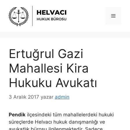
İçeriğe
atla
Menü
Ertuğrul Gazi
Mahallesi Kira
Hukuku Avukatı
3 Aralık 2017
yazar
admin
Pendik
ilçesindeki tüm mahallelerdeki hukuki
süreçlerde Helvacı hukuk danışmanlığı ve
avukatlık bürosu ilgilenmektedir. Sadece