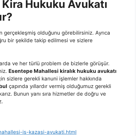
 Kira Hukuku Avukatı
ır?
n gerçekleşmiş olduğunu görebilirsiniz. Ayrıca
u bir şekilde takip edilmesi ve sizlere
larda ve her türlü problem de bizlerle görüşür.
niz.
Esentepe Mahallesi kiralık hukuku avukatı
n sizlere gerekli kanuni işlemler hakkında
bul
çapında yıllardır vermiş olduğumuz gerekli
ıkarız. Bunun yanı sıra hizmetler de doğru ve
z.
ahallesi-is-kazasi-avukati.html