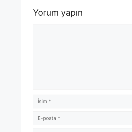
Yorum yapın
Yorum
İsim
E-
posta
İnternet