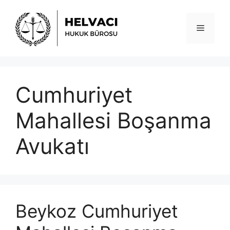
İçeriğe
atla
Menü
Cumhuriyet
Mahallesi Boşanma
Avukatı
Beykoz Cumhuriyet