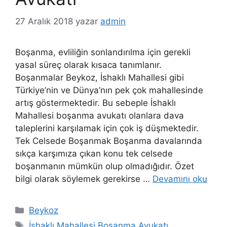
27 Aralık 2018
yazar
admin
Boşanma, evliliğin sonlandırılma için gerekli
yasal süreç olarak kısaca tanımlanır.
Boşanmalar Beykoz, İshaklı Mahallesi gibi
Türkiye’nin ve Dünya’nın pek çok mahallesinde
artış göstermektedir. Bu sebeple İshaklı
Mahallesi boşanma avukatı olanlara dava
taleplerini karşılamak için çok iş düşmektedir.
Tek Celsede Boşanmak Boşanma davalarında
sıkça karşımıza çıkan konu tek celsede
boşanmanın mümkün olup olmadığıdır. Özet
bilgi olarak söylemek gerekirse …
Devamını oku
Kategoriler
Beykoz
Etiketler
İshaklı Mahallesi Boşanma Avukatı