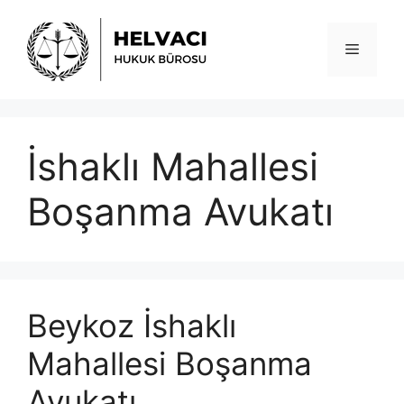
İçeriğe
atla
Menü
İshaklı Mahallesi
Boşanma Avukatı
Beykoz İshaklı
Mahallesi Boşanma
Avukatı