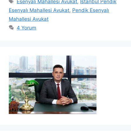
Etiketler
Esenyalı Mahallesi Avukat
,
İstanbul Pendik
Esenyalı Mahallesi Avukat
,
Pendik Esenyalı
Mahallesi Avukat
4 Yorum