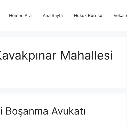
Hemen Ara
Ana Sayfa
Hukuk Bürosu
Vekalet
Kavakpınar Mahallesi
ı
si Boşanma Avukatı