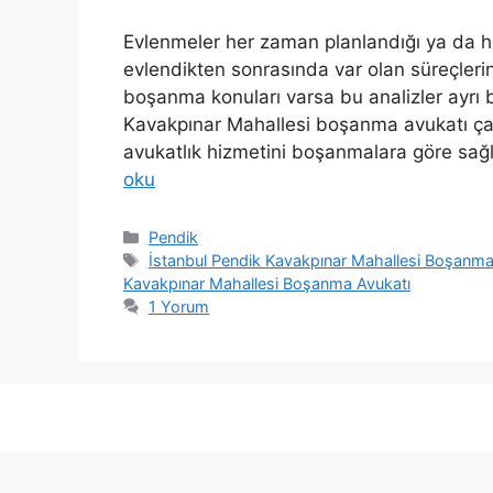
Evlenmeler her zaman planlandığı ya da ha
evlendikten sonrasında var olan süreçlerin i
boşanma konuları varsa bu analizler ayrı b
Kavakpınar Mahallesi boşanma avukatı çalış
avukatlık hizmetini boşanmalara göre sağ
oku
Kategoriler
Pendik
Etiketler
İstanbul Pendik Kavakpınar Mahallesi Boşanma
Kavakpınar Mahallesi Boşanma Avukatı
1 Yorum