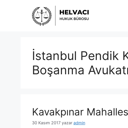
İçeriğe
atla
İstanbul Pendik 
Boşanma Avukat
Kavakpınar Mahalle
30 Kasım 2017
yazar
admin