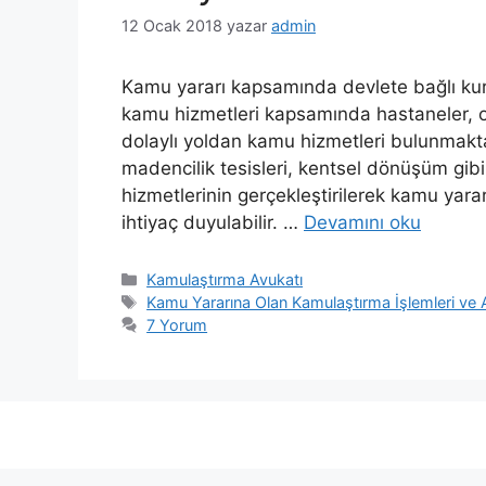
12 Ocak 2018
yazar
admin
Kamu yararı kapsamında devlete bağlı kuru
kamu hizmetleri kapsamında hastaneler, okul
dolaylı yoldan kamu hizmetleri bulunmaktadı
madencilik tesisleri, kentsel dönüşüm gibi
hizmetlerinin gerçekleştirilerek kamu yarar
ihtiyaç duyulabilir. …
Devamını oku
Kategoriler
Kamulaştırma Avukatı
Etiketler
Kamu Yararına Olan Kamulaştırma İşlemleri ve Ay
7 Yorum