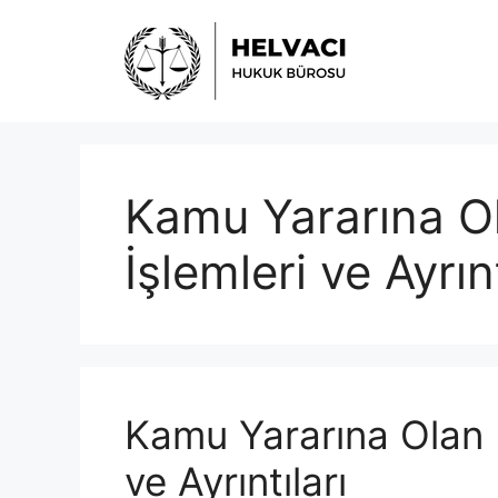
İçeriğe
atla
Kamu Yararına O
İşlemleri ve Ayrınt
Kamu Yararına Olan 
ve Ayrıntıları