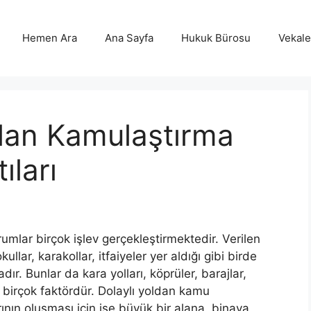
Hemen Ara
Ana Sayfa
Hukuk Bürosu
Vekalet
lan Kamulaştırma
ıları
mlar birçok işlev gerçekleştirmektedir. Verilen
lar, karakollar, itfaiyeler yer aldığı gibi birde
r. Bunlar da kara yolları, köprüler, barajlar,
 birçok faktördür. Dolaylı yoldan kamu
ının oluşması için ise büyük bir alana, binaya