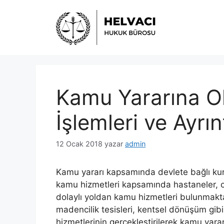
İçeriğe
atla
Kamu Yararına O
İşlemleri ve Ayrınt
12 Ocak 2018
yazar
admin
Kamu yararı kapsamında devlete bağlı kuru
kamu hizmetleri kapsamında hastaneler, okul
dolaylı yoldan kamu hizmetleri bulunmaktadı
madencilik tesisleri, kentsel dönüşüm gibi
hizmetlerinin gerçekleştirilerek kamu yarar