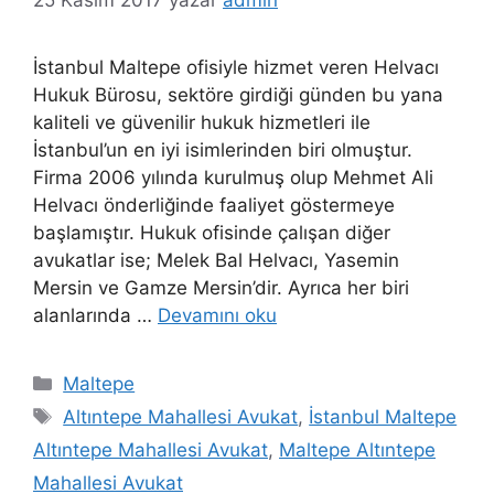
İstanbul Maltepe ofisiyle hizmet veren Helvacı
Hukuk Bürosu, sektöre girdiği günden bu yana
kaliteli ve güvenilir hukuk hizmetleri ile
İstanbul’un en iyi isimlerinden biri olmuştur.
Firma 2006 yılında kurulmuş olup Mehmet Ali
Helvacı önderliğinde faaliyet göstermeye
başlamıştır. Hukuk ofisinde çalışan diğer
avukatlar ise; Melek Bal Helvacı, Yasemin
Mersin ve Gamze Mersin’dir. Ayrıca her biri
alanlarında …
Devamını oku
Kategoriler
Maltepe
Etiketler
Altıntepe Mahallesi Avukat
,
İstanbul Maltepe
Altıntepe Mahallesi Avukat
,
Maltepe Altıntepe
Mahallesi Avukat