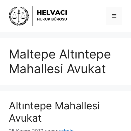
İçeriğe
atla
Menü
Maltepe Altıntepe
Mahallesi Avukat
Altıntepe Mahallesi
Avukat
25 Kasım 2017
yazar
admin