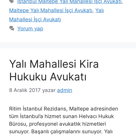
Etiketler
İstanbul Maltepe Yalı Mahallesi İşçi Avukatı
,
Maltepe Yalı Mahallesi İşçi Avukatı
,
Yalı
Mahallesi İşçi Avukatı
Yorum yap
Yalı Mahallesi Kira
Hukuku Avukatı
8 Aralık 2017
yazar
admin
Ritim İstanbul Rezidans, Maltepe adresinden
tüm İstanbul’a hizmet sunan Helvacı Hukuk
Bürosu, profesyonel avukatlık hizmetleri
sunuyor. Başarılı çalışmalarını sunuyor. Yalı