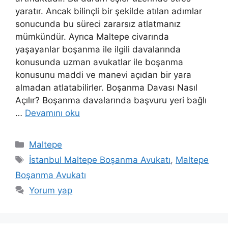
yaratır. Ancak bilinçli bir şekilde atılan adımlar
sonucunda bu süreci zararsız atlatmanız
mümkündür. Ayrıca Maltepe civarında
yaşayanlar boşanma ile ilgili davalarında
konusunda uzman avukatlar ile boşanma
konusunu maddi ve manevi açıdan bir yara
almadan atlatabilirler. Boşanma Davası Nasıl
Açılır? Boşanma davalarında başvuru yeri bağlı
…
Devamını oku
Kategoriler
Maltepe
Etiketler
İstanbul Maltepe Boşanma Avukatı
,
Maltepe
Boşanma Avukatı
Yorum yap