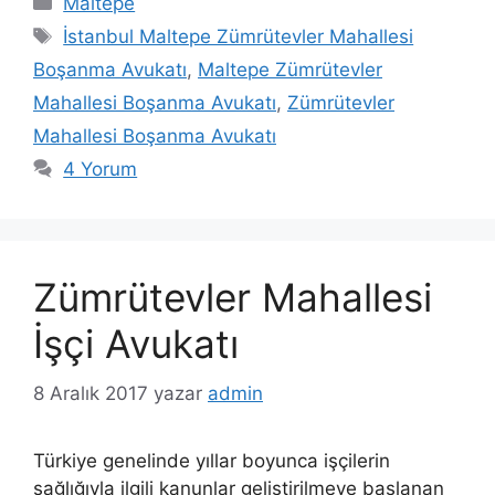
Maltepe
Etiketler
İstanbul Maltepe Zümrütevler Mahallesi
Boşanma Avukatı
,
Maltepe Zümrütevler
Mahallesi Boşanma Avukatı
,
Zümrütevler
Mahallesi Boşanma Avukatı
4 Yorum
Zümrütevler Mahallesi
İşçi Avukatı
8 Aralık 2017
yazar
admin
Türkiye genelinde yıllar boyunca işçilerin
sağlığıyla ilgili kanunlar geliştirilmeye başlanan