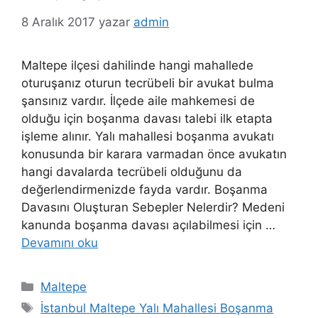
8 Aralık 2017
yazar
admin
Maltepe ilçesi dahilinde hangi mahallede
oturuşanız oturun tecrübeli bir avukat bulma
şansınız vardır. İlçede aile mahkemesi de
olduğu için boşanma davası talebi ilk etapta
işleme alınır. Yalı mahallesi boşanma avukatı
konusunda bir karara varmadan önce avukatın
hangi davalarda tecrübeli olduğunu da
değerlendirmenizde fayda vardır. Boşanma
Davasını Oluşturan Sebepler Nelerdir? Medeni
kanunda boşanma davası açılabilmesi için …
Devamını oku
Kategoriler
Maltepe
Etiketler
İstanbul Maltepe Yalı Mahallesi Boşanma