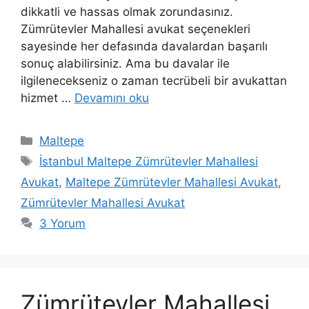
dikkatli ve hassas olmak zorundasınız.
Zümrütevler Mahallesi avukat seçenekleri
sayesinde her defasında davalardan başarılı
sonuç alabilirsiniz. Ama bu davalar ile
ilgilenecekseniz o zaman tecrübeli bir avukattan
hizmet …
Devamını oku
Kategoriler
Maltepe
Etiketler
İstanbul Maltepe Zümrütevler Mahallesi
Avukat
,
Maltepe Zümrütevler Mahallesi Avukat
,
Zümrütevler Mahallesi Avukat
3 Yorum
Zümrütevler Mahallesi