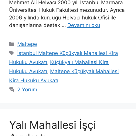
Mehmet Ali Helvacı 2000 yılı İstanbul Marmara
Üniversitesi Hukuk Fakültesi mezunudur. Ayrıca
2006 yılında kurduğu Helvacı hukuk Ofisi ile
danışanlarına destek …
Devamını oku
Kategoriler
Maltepe
Etiketler
İstanbul Maltepe Küçükyalı Mahallesi Kira
Hukuku Avukatı
,
Küçükyalı Mahallesi Kira
Hukuku Avukatı
,
Maltepe Küçükyalı Mahallesi
Kira Hukuku Avukatı
2 Yorum
Yalı Mahallesi İşçi