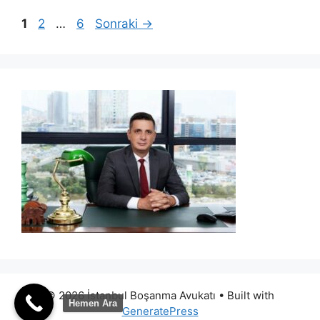
Sayfa
Sayfa
Sayfa
1
2
…
6
Sonraki
→
© 2026 İstanbul Boşanma Avukatı
• Built with
Hemen Ara
GeneratePress