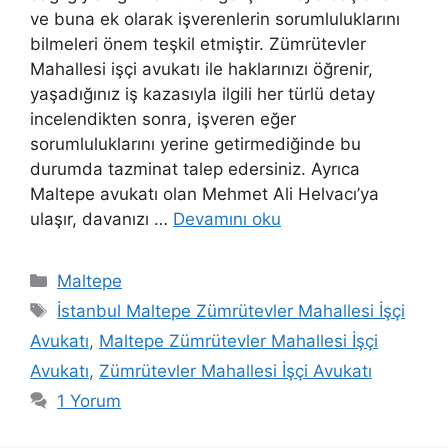
ve buna ek olarak işverenlerin sorumluluklarını
bilmeleri önem teşkil etmiştir. Zümrütevler
Mahallesi işçi avukatı ile haklarınızı öğrenir,
yaşadığınız iş kazasıyla ilgili her türlü detay
incelendikten sonra, işveren eğer
sorumluluklarını yerine getirmediğinde bu
durumda tazminat talep edersiniz. Ayrıca
Maltepe avukatı olan Mehmet Ali Helvacı’ya
ulaşır, davanızı …
Devamını oku
Kategoriler
Maltepe
Etiketler
İstanbul Maltepe Zümrütevler Mahallesi İşçi
Avukatı
,
Maltepe Zümrütevler Mahallesi İşçi
Avukatı
,
Zümrütevler Mahallesi İşçi Avukatı
1 Yorum