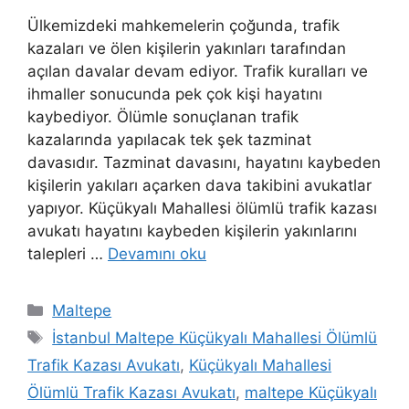
Ülkemizdeki mahkemelerin çoğunda, trafik
kazaları ve ölen kişilerin yakınları tarafından
açılan davalar devam ediyor. Trafik kuralları ve
ihmaller sonucunda pek çok kişi hayatını
kaybediyor. Ölümle sonuçlanan trafik
kazalarında yapılacak tek şek tazminat
davasıdır. Tazminat davasını, hayatını kaybeden
kişilerin yakıları açarken dava takibini avukatlar
yapıyor. Küçükyalı Mahallesi ölümlü trafik kazası
avukatı hayatını kaybeden kişilerin yakınlarını
talepleri …
Devamını oku
Kategoriler
Maltepe
Etiketler
İstanbul Maltepe Küçükyalı Mahallesi Ölümlü
Trafik Kazası Avukatı
,
Küçükyalı Mahallesi
Ölümlü Trafik Kazası Avukatı
,
maltepe Küçükyalı