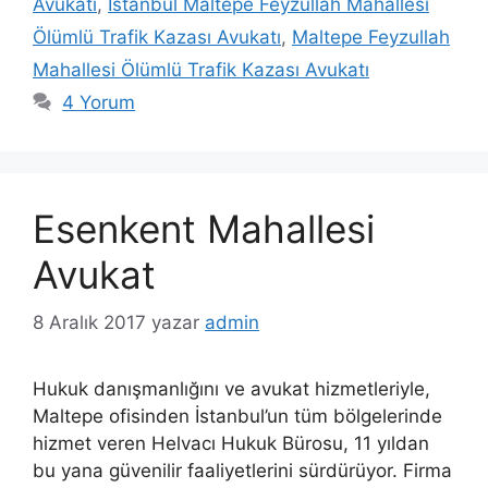
Avukatı
,
İstanbul Maltepe Feyzullah Mahallesi
Ölümlü Trafik Kazası Avukatı
,
Maltepe Feyzullah
Mahallesi Ölümlü Trafik Kazası Avukatı
4 Yorum
Esenkent Mahallesi
Avukat
8 Aralık 2017
yazar
admin
Hukuk danışmanlığını ve avukat hizmetleriyle,
Maltepe ofisinden İstanbul’un tüm bölgelerinde
hizmet veren Helvacı Hukuk Bürosu, 11 yıldan
bu yana güvenilir faaliyetlerini sürdürüyor. Firma