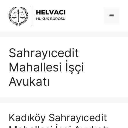
İçeriğe
atla
Menü
Sahrayıcedit
Mahallesi İşçi
Avukatı
Kadıköy Sahrayıcedit