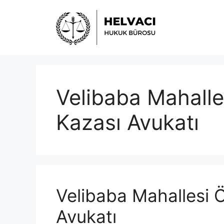
İçeriğe
atla
Velibaba Mahalle
Kazası Avukatı
Velibaba Mahallesi Ö
Avukatı