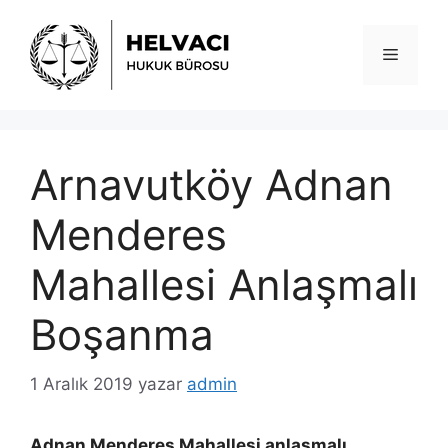
İçeriğe
atla
Menü
Arnavutköy Adnan
Menderes
Mahallesi Anlaşmalı
Boşanma
1 Aralık 2019
yazar
admin
Adnan Menderes Mahallesi anlaşmalı