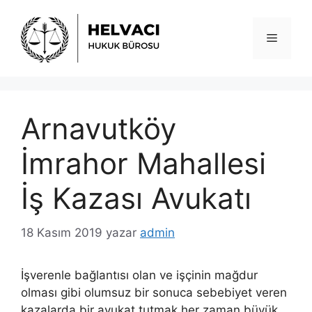
İçeriğe
atla
Menü
Arnavutköy
İmrahor Mahallesi
İş Kazası Avukatı
18 Kasım 2019
yazar
admin
İşverenle bağlantısı olan ve işçinin mağdur
olması gibi olumsuz bir sonuca sebebiyet veren
kazalarda bir avukat tutmak her zaman büyük