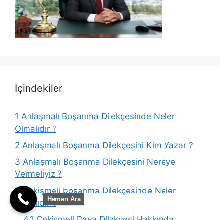
İçindekiler
1
Anlaşmalı Boşanma Dilekçesinde Neler
Olmalıdır ?
2
Anlaşmalı Boşanma Dilekçesini Kim Yazar ?
3
Anlaşmalı Boşanma Dilekçesini Nereye
Vermeliyiz ?
4
Çekişmeli boşanma Dilekçesinde Neler
Hemen Ara
Olmalıdır ?
4.1
Çekişmeli Dava Dilekçesi Hakkında