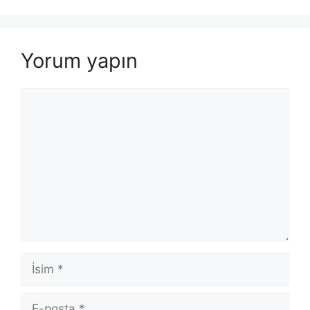
Yorum yapın
Yorum
İsim
E-