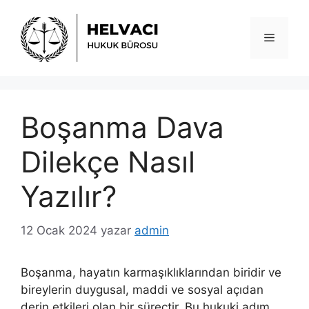
İçeriğe
atla
Menü
Boşanma Dava
Dilekçe Nasıl
Yazılır?
12 Ocak 2024
yazar
admin
Boşanma, hayatın karmaşıklıklarından biridir ve
bireylerin duygusal, maddi ve sosyal açıdan
derin etkileri olan bir süreçtir. Bu hukuki adım,