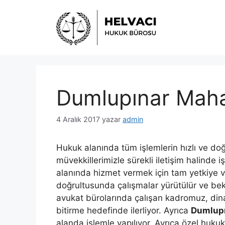
İçeriğe
atla
Dumlupınar Maha
4 Aralık 2017
yazar
admin
Hukuk alanında tüm işlemlerin hızlı ve d
müvekkillerimizle sürekli iletişim halinde 
alanında hizmet vermek için tam yetkiye ve
doğrultusunda çalışmalar yürütülür ve bekl
avukat bürolarında çalışan kadromuz, dina
bitirme hedefinde ilerliyor. Ayrıca
Dumlupı
alanda işlemle yapılıyor. Ayrıca özel huk