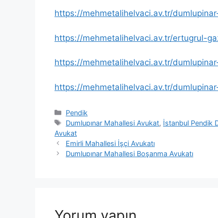
https://mehmetalihelvaci.av.tr/dumlupinar
https://mehmetalihelvaci.av.tr/ertugrul-
https://mehmetalihelvaci.av.tr/dumlupin
https://mehmetalihelvaci.av.tr/dumlupina
Kategoriler
Pendik
Etiketler
Dumlupınar Mahallesi Avukat
,
İstanbul Pendik 
Avukat
Emirli Mahallesi İşçi Avukatı
Dumlupınar Mahallesi Boşanma Avukatı
Yorum yapın