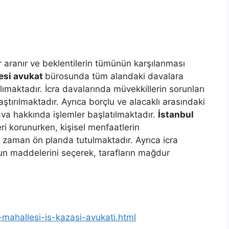
 aranır ve beklentilerin tümünün karşılanması
esi avukat
bürosunda tüm alandaki davalara
lımaktadır. İcra davalarında müvekkillerin sorunları
ştırılmaktadır. Ayrıca borçlu ve alacaklı arasındaki
dava hakkında işlemler başlatılmaktadır.
İstanbul
eri korunurken, kişisel menfaatlerin
zaman ön planda tutulmaktadır. Ayrıca icra
n maddelerini seçerek, tarafların mağdur
-mahallesi-is-kazasi-avukati.html