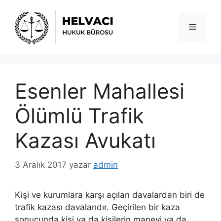
İçeriğe
atla
Menü
Esenler Mahallesi
Ölümlü Trafik
Kazası Avukatı
3 Aralık 2017
yazar
admin
Kişi ve kurumlara karşı açılan davalardan biri de
trafik kazası davalarıdır. Geçirilen bir kaza
sonucunda kişi ya da kişilerin manevi ya da