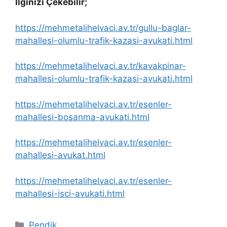
İlginizi Çekebilir;
https://mehmetalihelvaci.av.tr/gullu-baglar-
mahallesi-olumlu-trafik-kazasi-avukati.html
https://mehmetalihelvaci.av.tr/kavakpinar-
mahallesi-olumlu-trafik-kazasi-avukati.html
https://mehmetalihelvaci.av.tr/esenler-
mahallesi-bosanma-avukati.html
https://mehmetalihelvaci.av.tr/esenler-
mahallesi-avukat.html
https://mehmetalihelvaci.av.tr/esenler-
mahallesi-isci-avukati.html
Kategoriler
Pendik