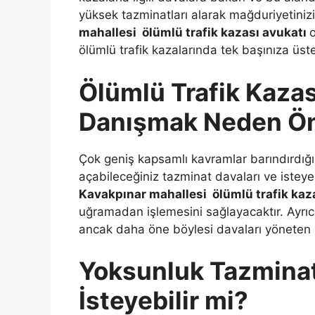
yüksek tazminatları alarak mağduriyetinizi
mahallesi ölümlü trafik kazası avukatı
o
ölümlü trafik kazalarında tek başınıza üs
Ölümlü Trafik Kaza
Danışmak Neden Ön
Çok geniş kapsamlı kavramlar barındırdığ
açabileceğiniz tazminat davaları ve isteye
Kavakpınar mahallesi ölümlü trafik kaz
uğramadan işlemesini sağlayacaktır. Ayrıca 
ancak daha öne böylesi davaları yöneten b
Yoksunluk Tazminat
İsteyebilir mi?