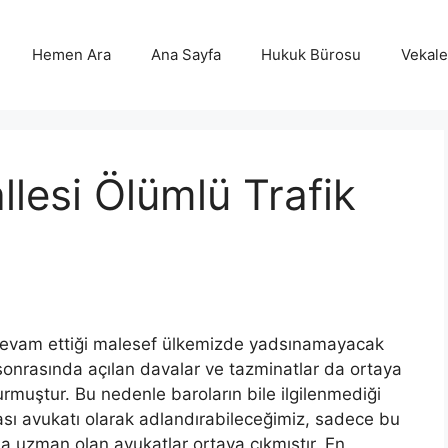
Hemen Ara
Ana Sayfa
Hukuk Bürosu
Vekalet
lesi Ölümlü Trafik
 devam ettiği malesef ülkemizde yadsınamayacak
sonrasında açılan davalar ve tazminatlar da ortaya
ğurmuştur. Bu nedenle baroların bile ilgilenmediği
azası avukatı olarak adlandırabileceğimiz, sadece bu
da uzman olan avukatlar ortaya çıkmıştır. En