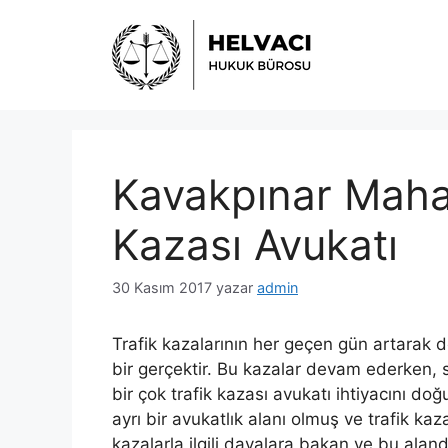
İçeriğe
atla
Kavakpınar Mahal
Kazası Avukatı
30 Kasım 2017
yazar
admin
Trafik kazalarının her geçen gün artarak
bir gerçektir. Bu kazalar devam ederken, 
bir çok trafik kazası avukatı ihtiyacını do
ayrı bir avukatlık alanı olmuş ve trafik k
kazalarla ilgili davalara bakan ve bu alan