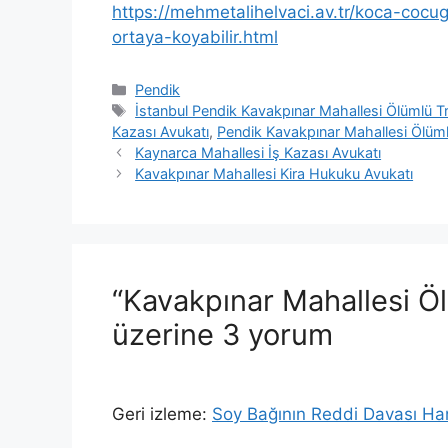
https://mehmetalihelvaci.av.tr/koca-coc
ortaya-koyabilir.html
Kategoriler
Pendik
Etiketler
İstanbul Pendik Kavakpınar Mahallesi Ölümlü Tr
Kazası Avukatı
,
Pendik Kavakpınar Mahallesi Ölüml
Kaynarca Mahallesi İş Kazası Avukatı
Kavakpınar Mahallesi Kira Hukuku Avukatı
“Kavakpınar Mahallesi Öl
üzerine 3 yorum
Geri izleme:
Soy Bağının Reddi Davası Han