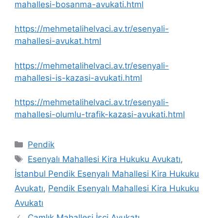
mahallesi-bosanma-avukati.html
https://mehmetalihelvaci.av.tr/esenyali-
mahallesi-avukat.html
https://mehmetalihelvaci.av.tr/esenyali-
mahallesi-is-kazasi-avukati.html
https://mehmetalihelvaci.av.tr/esenyali-
mahallesi-olumlu-trafik-kazasi-avukati.html
Kategoriler
Pendik
Etiketler
Esenyalı Mahallesi Kira Hukuku Avukatı
,
İstanbul Pendik Esenyalı Mahallesi Kira Hukuku
Avukatı
,
Pendik Esenyalı Mahallesi Kira Hukuku
Avukatı
Çamlık Mahallesi İşçi Avukatı