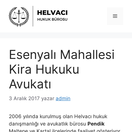
İçeriğe
atla
Menü
Esenyalı Mahallesi
Kira Hukuku
Avukatı
3 Aralık 2017
yazar
admin
2006 yılında kurulmuş olan Helvacı hukuk
danışmanlığı ve avukatlık bürosu
Pendik
Maltepe ve Kartal ilçelerinde faaliyet gösteriyor.