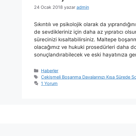
24 Ocak 2018
yazar
admin
Sıkıntılı ve psikolojik olarak da yıprandı
de sevdikleriniz için daha az yıpratıcı ol
sürecinizi kısaltabilirsiniz. Maltepe boşa
olacağımız ve hukuki prosedürleri daha d
sonuçlandırabilecek ve eski hayatınıza ge
Kategoriler
Haberler
Etiketler
Çekişmeli Boşanma Davalarınızı Kısa Sürede So
1 Yorum