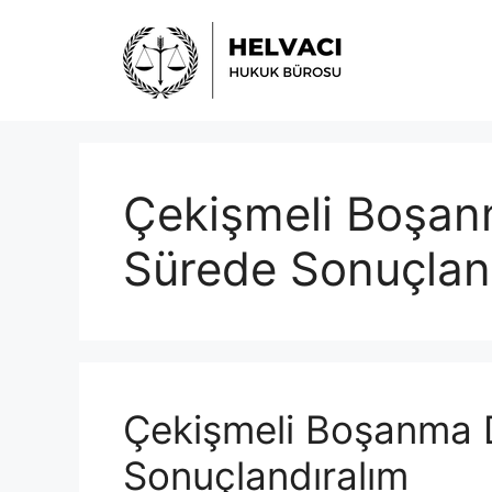
İçeriğe
atla
Çekişmeli Boşanm
Sürede Sonuçlan
Çekişmeli Boşanma D
Sonuçlandıralım