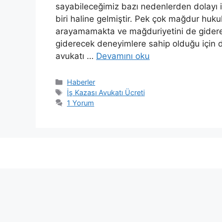
sayabileceğimiz bazı nedenlerden dolayı i
biri haline gelmiştir. Pek çok mağdur huku
arayamamakta ve mağduriyetini de gider
giderecek deneyimlere sahip olduğu için da
avukatı …
Devamını oku
Kategoriler
Haberler
Etiketler
İş Kazası Avukatı Ücreti
1 Yorum