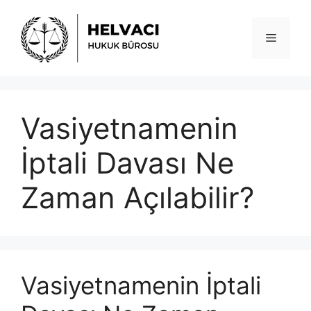
İçeriğe
atla
Menü
Vasiyetnamenin
İptali Davası Ne
Zaman Açılabilir?
Vasiyetnamenin İptali