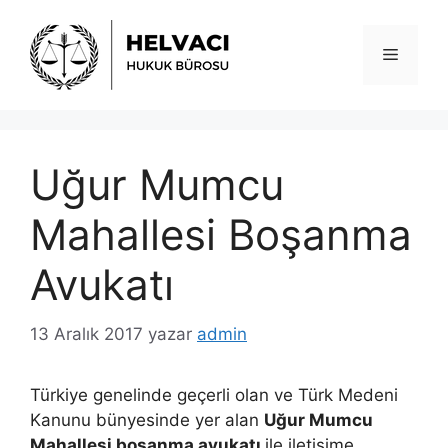
İçeriğe
atla
Menü
Uğur Mumcu
Mahallesi Boşanma
Avukatı
13 Aralık 2017
yazar
admin
Türkiye genelinde geçerli olan ve Türk Medeni
Kanunu bünyesinde yer alan
Uğur Mumcu
Mahallesi boşanma avukatı
ile iletişime