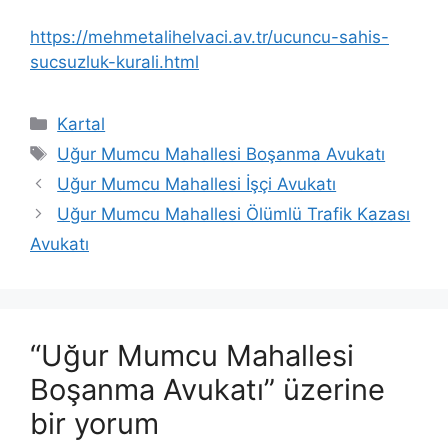
https://mehmetalihelvaci.av.tr/ucuncu-sahis-
sucsuzluk-kurali.html
Kategoriler
Kartal
Etiketler
Uğur Mumcu Mahallesi Boşanma Avukatı
Uğur Mumcu Mahallesi İşçi Avukatı
Uğur Mumcu Mahallesi Ölümlü Trafik Kazası
Avukatı
“Uğur Mumcu Mahallesi
Boşanma Avukatı” üzerine
bir yorum