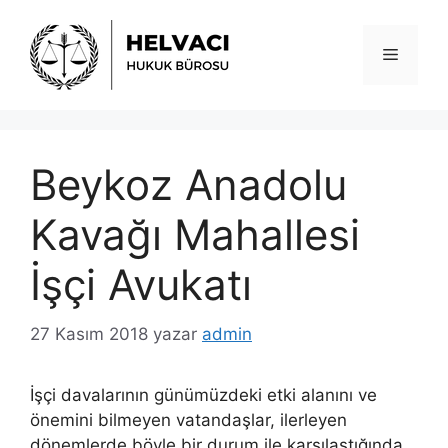
İçeriğe
atla
Menü
Beykoz Anadolu
Kavağı Mahallesi
İşçi Avukatı
27 Kasım 2018
yazar
admin
İşçi davalarının günümüzdeki etki alanını ve
önemini bilmeyen vatandaşlar, ilerleyen
dönemlerde böyle bir durum ile karşılaştığında,