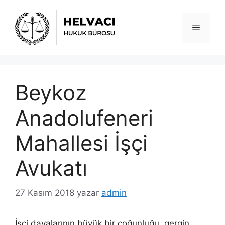
İçeriğe
atla
Menü
Beykoz
Anadolufeneri
Mahallesi İşçi
Avukatı
27 Kasım 2018
yazar
admin
İşçi davalarının büyük bir çoğunluğu, gergin