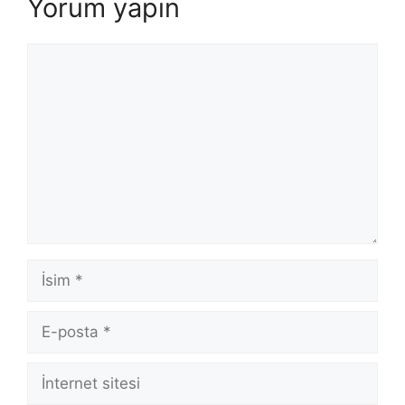
Yorum yapın
Yorum
İsim
E-
posta
İnternet
sitesi