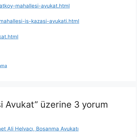
katkoy-mahallesi-avukat.html
mahallesi-is-kazasi-avukati.html
kat.html
anma
si Avukat” üzerine 3 yorum
et Ali Helvacı, Boşanma Avukatı