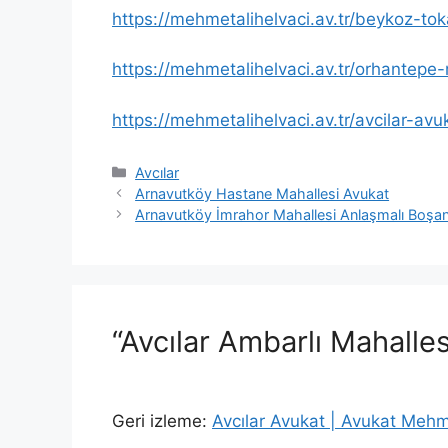
https://mehmetalihelvaci.av.tr/beykoz-to
https://mehmetalihelvaci.av.tr/orhantepe-
https://mehmetalihelvaci.av.tr/avcilar-avu
Kategoriler
Avcılar
Arnavutköy Hastane Mahallesi Avukat
Arnavutköy İmrahor Mahallesi Anlaşmalı Boş
“Avcılar Ambarlı Mahalle
Geri izleme:
Avcılar Avukat | Avukat Mehm