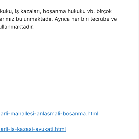
uku, iş kazaları, boşanma hukuku vb. birçok
rımız bulunmaktadır. Ayrıca her biri tecrübe ve
kullanmaktadır.
mbarli-mahallesi-anlasmali-bosanma.html
arli-is-kazasi-avukati.html