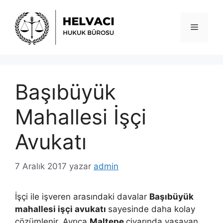
İçeriğe
atla
Menü
Başıbüyük
Mahallesi İşçi
Avukatı
7 Aralık 2017
yazar
admin
İşçi ile işveren arasındaki davalar
Başıbüyük
mahallesi işçi avukatı
sayesinde daha kolay
çözümlenir. Ayrıca
Maltepe
civarında yaşayan