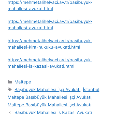
https://mehmetalihelvaci.av.tr/basibuyuk-
mahallesi-avukat.html
https://mehmetalihelvaci.av.tr/basibuyuk-
mahallesi-avukat.html
https://mehmetalihelvaci.av.tr/basibuyuk-
mahallesi-kira-hukuku-avukati.html
https://mehmetalihelvaci.av.tr/basibuyuk-
mahallesi-is-kazasi-avukati.html
Kategoriler
Maltepe
Etiketler
Başıbüyük Mahallesi İşçi Avukatı
,
İstanbul
Maltepe Başıbüyük Mahallesi İşçi Avukatı
,
Maltepe Başıbüyük Mahallesi İşçi Avukatı
Başıbüyük Mahallesi İş Kazası Avukatı