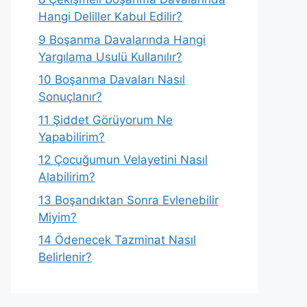
Hangi Deliller Kabul Edilir?
9
Boşanma Davalarında Hangi
Yargılama Usulü Kullanılır?
10
Boşanma Davaları Nasıl
Sonuçlanır?
11
Şiddet Görüyorum Ne
Yapabilirim?
12
Çocuğumun Velayetini Nasıl
Alabilirim?
13
Boşandıktan Sonra Evlenebilir
Miyim?
14
Ödenecek Tazminat Nasıl
Belirlenir?