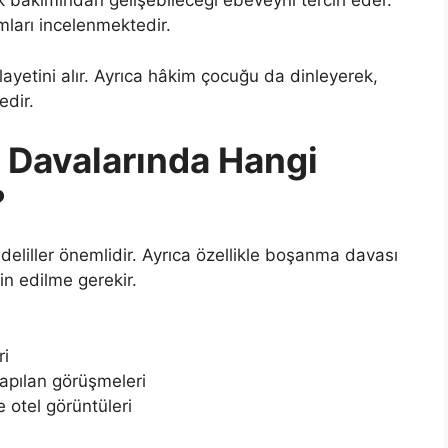
k bakımından gelişebileceği ebeveyni tercih eder.
ları incelenmektedir.
ayetini alır. Ayrıca hâkim çocuğu da dinleyerek,
edir.
 Davalarında Hangi
?
liller önemlidir. Ayrıca özellikle boşanma davası
in edilme gerekir.
ri
apılan görüşmeleri
e otel görüntüleri