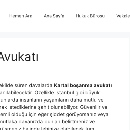
Hemen Ara
Ana Sayfa
Hukuk Bürosu
Vekalet
Avukatı
şekilde süren davalarda
Kartal boşanma avukatı
nılabilecektir. Özellikle İstanbul gibi büyük
sorunlarda insanların yaşamların daha mutlu ve
k istediklerine şahit olunabiliyor. Güvenilir ve
nemli olduğu için eğer şiddet görüyorsanız veya
utlaka davanızda bunları belirtmeniz ve
örüşmeniz halinde lehinize olabilecek tüm