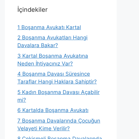
İçindekiler
1
Boşanma Avukatı Kartal
2
Boşanma Avukatları Hangi
Davalara Bakar?
3
Kartal Boşanma Avukatına
Neden İhtiyacınız Var?
4
Boşanma Davası Süresince
Taraflar Hangi Haklara Sahiptir?
5
Kadın Boşanma Davası Açabilir
mi?
6
Kartalda Boşanma Avukatı
7
Boşanma Davalarında Çocuğun
Velayeti Kime Verilir?
8
Çekişmeli Boşanma Davalarında