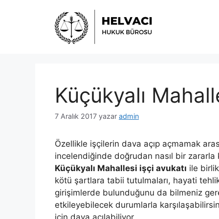
İçeriğe
atla
Küçükyalı Mahalle
7 Aralık 2017
yazar
admin
Özellikle işçilerin dava açıp açmamak aras
incelendiğinde doğrudan nasıl bir zararla k
Küçükyalı Mahallesi işçi avukatı
ile birli
kötü şartlara tabii tutulmaları, hayati tehl
girişimlerde bulunduğunu da bilmeniz gere
etkileyebilecek durumlarla karşılaşabilirsi
için dava açılabiliyor.