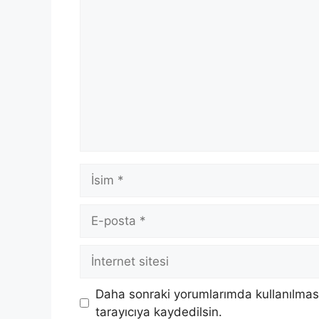
Yorum
İsim
E-
posta
İnternet
sitesi
Daha sonraki yorumlarımda kullanılması
tarayıcıya kaydedilsin.