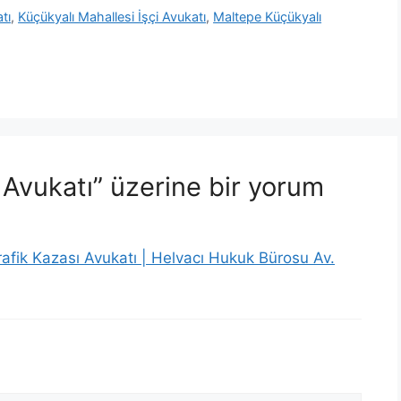
tı
,
Küçükyalı Mahallesi İşçi Avukatı
,
Maltepe Küçükyalı
 Avukatı” üzerine bir yorum
afik Kazası Avukatı | Helvacı Hukuk Bürosu Av.