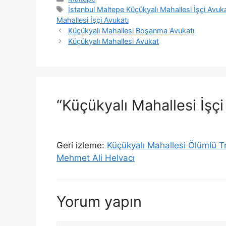
Etiketler
İstanbul Maltepe Küçükyalı Mahallesi İşçi Avuka
Mahallesi İşçi Avukatı
Küçükyalı Mahallesi Boşanma Avukatı
Küçükyalı Mahallesi Avukat
“Küçükyalı Mahallesi İşçi
Geri izleme:
Küçükyalı Mahallesi Ölümlü Tr
Mehmet Ali Helvacı
Yorum yapın