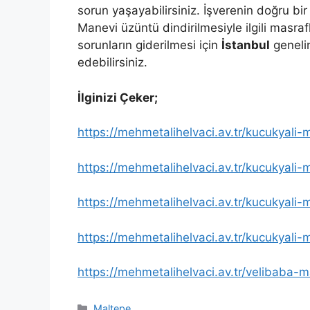
sorun yaşayabilirsiniz. İşverenin doğru bir
Manevi üzüntü dindirilmesiyle ilgili masraf
sorunların giderilmesi için
İstanbul
genelin
edebilirsiniz.
İlginizi Çeker;
https://mehmetalihelvaci.av.tr/kucukyali
https://mehmetalihelvaci.av.tr/kucukyali-
https://mehmetalihelvaci.av.tr/kucukyali-
https://mehmetalihelvaci.av.tr/kucukyali-
https://mehmetalihelvaci.av.tr/velibaba-m
Kategoriler
Maltepe