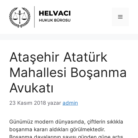
İçeriğe
atla
Menü
Ataşehir Atatürk
Mahallesi Boşanma
Avukatı
23 Kasım 2018
yazar
admin
Günümüz modern dünyasında, çiftlerin sıklıkla
boşanma kararı aldıkları görülmektedir.
Boşanma davalarının sayısı günden güne artış