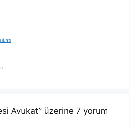
ukatı
tı
esi Avukat” üzerine 7 yorum