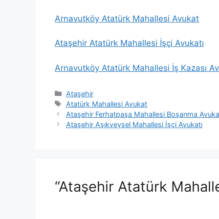
Arnavutköy Atatürk Mahallesi Avukat
Ataşehir Atatürk Mahallesi İşçi Avukatı
Arnavutköy Atatürk Mahallesi İş Kazası Av
Kategoriler
Ataşehir
Etiketler
Atatürk Mahallesi Avukat
Ataşehir Ferhatpaşa Mahallesi Boşanma Avuka
Ataşehir Aşıkveysel Mahallesi İşçi Avukatı
“Ataşehir Atatürk Mahall