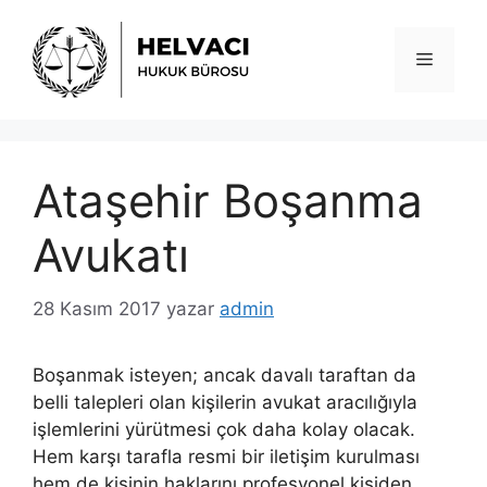
İçeriğe
atla
Menü
Ataşehir Boşanma
Avukatı
28 Kasım 2017
yazar
admin
Boşanmak isteyen; ancak davalı taraftan da
belli talepleri olan kişilerin avukat aracılığıyla
işlemlerini yürütmesi çok daha kolay olacak.
Hem karşı tarafla resmi bir iletişim kurulması
hem de kişinin haklarını profesyonel kişiden