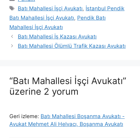
Etiketler
Batı Mahallesi İşçi Avukatı
,
İstanbul Pendik
Batı Mahallesi İşçi Avukatı
,
Pendik Batı
Mahallesi İşçi Avukatı
Batı Mahallesi İş Kazası Avukatı
Batı Mahallesi Ölümlü Trafik Kazası Avukatı
“Batı Mahallesi İşçi Avukatı”
üzerine 2 yorum
Geri izleme:
Batı Mahallesi Boşanma Avukatı -
Avukat Mehmet Ali Helvacı, Boşanma Avukatı