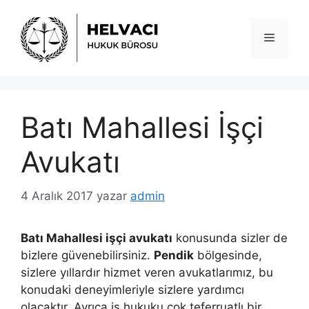
İçeriğe
atla
Menü
Batı Mahallesi İşçi
Avukatı
4 Aralık 2017
yazar
admin
Batı Mahallesi işçi avukatı
konusunda sizler de
bizlere güvenebilirsiniz.
Pendik
bölgesinde,
sizlere yıllardır hizmet veren avukatlarımız, bu
konudaki deneyimleriyle sizlere yardımcı
olacaktır. Ayrıca iş hukuku çok teferruatlı bir