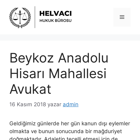
İçeriğe
atla
Menü
Beykoz Anadolu
Hisarı Mahallesi
Avukat
16 Kasım 2018
yazar
admin
Geldiğimiz günlerde her gün kanun dışı eylemler
olmakta ve bunun sonucunda bir mağduriyet
doğmaktadır. Adaletin tecelli etmesi için de