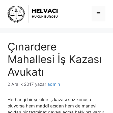
İçeriğe
atla
Menü
Çınardere
Mahallesi İş Kazası
Avukatı
2 Aralık 2017
yazar
admin
Herhangi bir şekilde iş kazası söz konusu
oluyorsa hem maddi açıdan hem de manevi
açıdan bir tazminat davası açma hakkınız vardır.