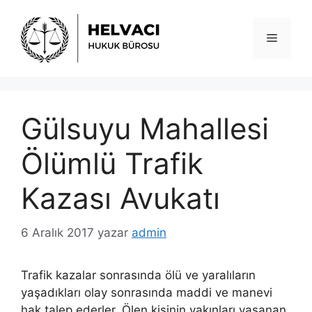
İçeriğe
atla
Menü
Gülsuyu Mahallesi
Ölümlü Trafik
Kazası Avukatı
6 Aralık 2017
yazar
admin
Trafik kazalar sonrasında ölü ve yaralıların
yaşadıkları olay sonrasında maddi ve manevi
hak talep ederler. Ölen kişinin yakınları yaşanan