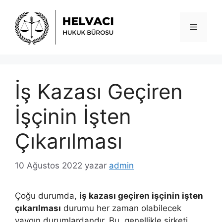
İçeriğe
atla
Menü
İş Kazası Geçiren
İşçinin İşten
Çıkarılması
10 Ağustos 2022
yazar
admin
Çoğu durumda,
iş kazası geçiren işçinin işten
çıkarılması
durumu her zaman olabilecek
yaygın durumlardandır. Bu, genellikle şirketi