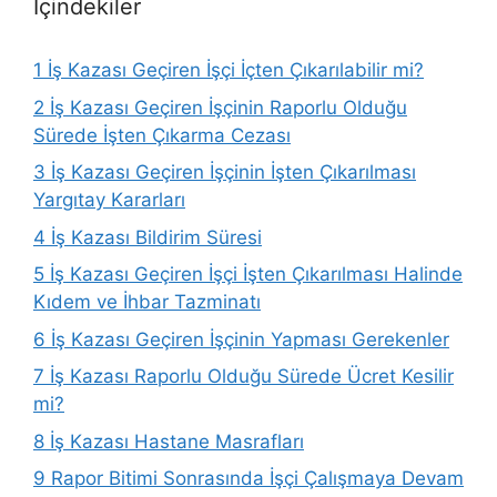
İçindekiler
1
İş Kazası Geçiren İşçi İçten Çıkarılabilir mi?
2
İş Kazası Geçiren İşçinin Raporlu Olduğu
Sürede İşten Çıkarma Cezası
3
İş Kazası Geçiren İşçinin İşten Çıkarılması
Yargıtay Kararları
4
İş Kazası Bildirim Süresi
5
İş Kazası Geçiren İşçi İşten Çıkarılması Halinde
Kıdem ve İhbar Tazminatı
6
İş Kazası Geçiren İşçinin Yapması Gerekenler
7
İş Kazası Raporlu Olduğu Sürede Ücret Kesilir
mi?
8
İş Kazası Hastane Masrafları
9
Rapor Bitimi Sonrasında İşçi Çalışmaya Devam