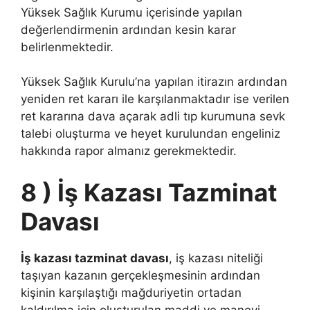
Yüksek Sağlık Kurumu içerisinde yapılan
değerlendirmenin ardından kesin karar
belirlenmektedir.
Yüksek Sağlık Kurulu’na yapılan itirazın ardından
yeniden ret kararı ile karşılanmaktadır ise verilen
ret kararına dava açarak adli tıp kurumuna sevk
talebi oluşturma ve heyet kurulundan engeliniz
hakkında rapor almanız gerekmektedir.
8 ) İş Kazası Tazminat
Davası
İş kazası tazminat davası
, iş kazası niteliği
taşıyan kazanın gerçekleşmesinin ardından
kişinin karşılaştığı mağduriyetin ortadan
kaldırılma için oluşturulan maddi ve manevi