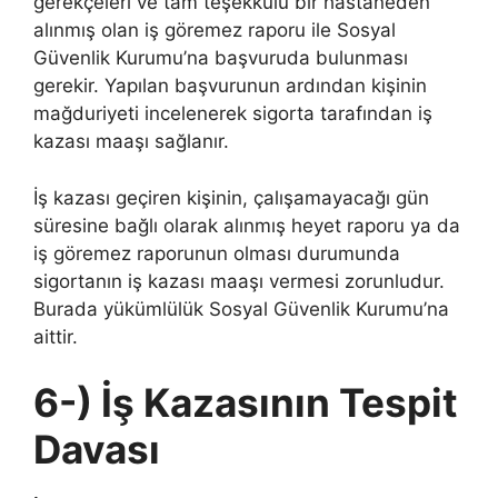
gerekçeleri ve tam teşekkülü bir hastaneden
alınmış olan iş göremez raporu ile Sosyal
Güvenlik Kurumu’na başvuruda bulunması
gerekir. Yapılan başvurunun ardından kişinin
mağduriyeti incelenerek sigorta tarafından iş
kazası maaşı sağlanır.
İş kazası geçiren kişinin, çalışamayacağı gün
süresine bağlı olarak alınmış heyet raporu ya da
iş göremez raporunun olması durumunda
sigortanın iş kazası maaşı vermesi zorunludur.
Burada yükümlülük Sosyal Güvenlik Kurumu’na
aittir.
6-) İş Kazasının Tespit
Davası