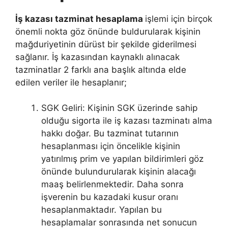
İş kazası tazminat hesaplama
işlemi için birçok
önemli nokta göz önünde buldurularak kişinin
mağduriyetinin dürüst bir şekilde giderilmesi
sağlanır. İş kazasından kaynaklı alınacak
tazminatlar 2 farklı ana başlık altında elde
edilen veriler ile hesaplanır;
SGK Geliri: Kişinin SGK üzerinde sahip
olduğu sigorta ile iş kazası tazminatı alma
hakkı doğar. Bu tazminat tutarının
hesaplanması için öncelikle kişinin
yatırılmış prim ve yapılan bildirimleri göz
önünde bulundurularak kişinin alacağı
maaş belirlenmektedir. Daha sonra
işverenin bu kazadaki kusur oranı
hesaplanmaktadır. Yapılan bu
hesaplamalar sonrasında net sonucun