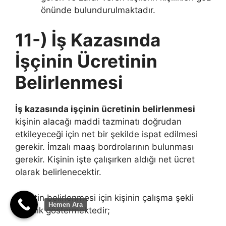
önünde bulundurulmaktadır.
11-) İş Kazasında
İşçinin Ücretinin
Belirlenmesi
İş kazasında işçinin ücretinin belirlenmesi
kişinin alacağı maddi tazminatı doğrudan
etkileyeceği için net bir şekilde ispat edilmesi
gerekir. İmzalı maaş bordrolarının bulunması
gerekir. Kişinin işte çalışırken aldığı net ücret
olarak belirlenecektir.
Ücretin belirlenmesi için kişinin çalışma şekli
Hemen Ara
farklılık göstermektedir;