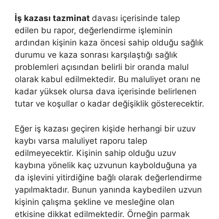
İş kazası tazminat
davası içerisinde talep
edilen bu rapor, değerlendirme işleminin
ardından kişinin kaza öncesi sahip olduğu sağlık
durumu ve kaza sonrası karşılaştığı sağlık
problemleri açısından belirli bir oranda malul
olarak kabul edilmektedir. Bu maluliyet oranı ne
kadar yüksek olursa dava içerisinde belirlenen
tutar ve koşullar o kadar değişiklik gösterecektir.
Eğer iş kazası geçiren kişide herhangi bir uzuv
kaybı varsa maluliyet raporu talep
edilmeyecektir. Kişinin sahip olduğu uzuv
kaybına yönelik kaç uzvunun kaybolduğuna ya
da işlevini yitirdiğine bağlı olarak değerlendirme
yapılmaktadır. Bunun yanında kaybedilen uzvun
kişinin çalışma şekline ve mesleğine olan
etkisine dikkat edilmektedir. Örneğin parmak