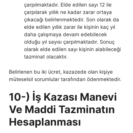
çarpılmaktadır. Elde edilen sayı 12 ile
çarpılarak yıllık ne kadar zarar ortaya
çıkacağı belirlenmektedir. Son olarak da
elde edilen yıllık zarar ile kişinin kaç yıl
daha çalışmaya devam edebilecek
olduğu yıl sayısı çarpılmaktadır. Sonuç
olarak elde edilen sayı kişinin alabileceği
tazminat olacaktır.
Belirlenen bu iki ücret, kazazede olan kişiye
müteselsil sorumlular tarafından ödenmektedir.
10-) İş Kazası Manevi
Ve Maddi Tazminatın
Hesaplanması