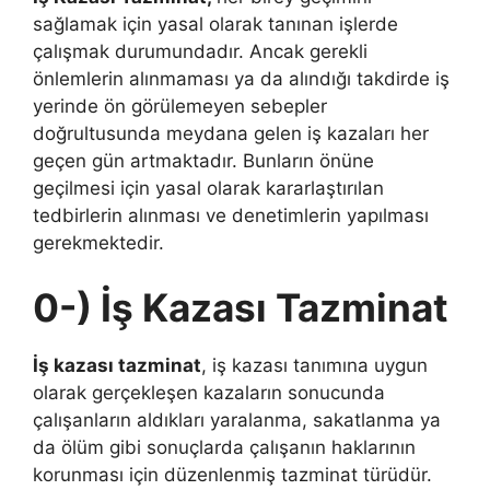
sağlamak için yasal olarak tanınan işlerde
çalışmak durumundadır. Ancak gerekli
önlemlerin alınmaması ya da alındığı takdirde iş
yerinde ön görülemeyen sebepler
doğrultusunda meydana gelen iş kazaları her
geçen gün artmaktadır. Bunların önüne
geçilmesi için yasal olarak kararlaştırılan
tedbirlerin alınması ve denetimlerin yapılması
gerekmektedir.
0-) İş Kazası Tazminat
İş kazası tazminat
, iş kazası tanımına uygun
olarak gerçekleşen kazaların sonucunda
çalışanların aldıkları yaralanma, sakatlanma ya
da ölüm gibi sonuçlarda çalışanın haklarının
korunması için düzenlenmiş tazminat türüdür.