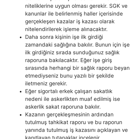
niteliklerine uygun olması gerekir. SGK ve
kanunlar ile belirlenmiş haller içerisinde
gerçekleşen kazalar iş kazası olarak
nitelendirilerek işleme alınacaktır.
Daha sonra kişinin işe ilk girdiği
zamandaki sağlığına bakılır. Bunun için işe
ilk girdiğiniz sırada sunduğunuz sağlık
raporuna bakılacaktır. Eğer işe giriş
sırasında herhangi bir sağlık raporu beyan
etmediyseniz bunu yazılı bir şekilde
iletmeniz gerekir.
Eğer sigortalı erkek çalışan sakatlık
nedeni ile askerlikten muaf edilmiş ise
askerlik sakat raporuna bakılır.
Kazanın gerçekleşmesinin ardından
tutulmuş tahkikat raporu ve bu raporun
yanında tutulmuş iş kazasını açıklayan ve
kanıtlayan tutanaklar incelenir.