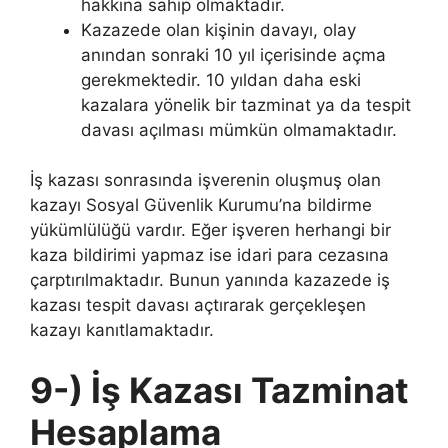
hakkına sahip olmaktadır.
Kazazede olan kişinin davayı, olay
anından sonraki 10 yıl içerisinde açma
gerekmektedir. 10 yıldan daha eski
kazalara yönelik bir tazminat ya da tespit
davası açılması mümkün olmamaktadır.
İş kazası sonrasında işverenin oluşmuş olan
kazayı Sosyal Güvenlik Kurumu’na bildirme
yükümlülüğü vardır. Eğer işveren herhangi bir
kaza bildirimi yapmaz ise idari para cezasına
çarptırılmaktadır. Bunun yanında kazazede iş
kazası tespit davası açtırarak gerçekleşen
kazayı kanıtlamaktadır.
9-) İş Kazası Tazminat
Hesaplama