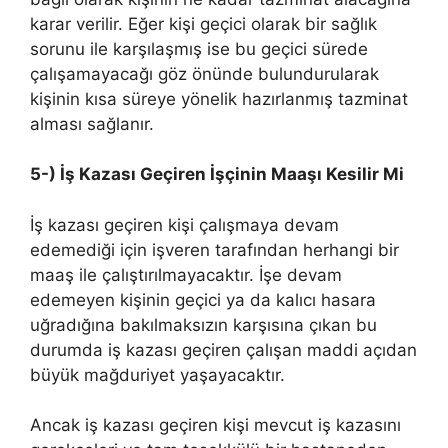
karar verilir. Eğer kişi geçici olarak bir sağlık
sorunu ile karşılaşmış ise bu geçici sürede
çalışamayacağı göz önünde bulundurularak
kişinin kısa süreye yönelik hazırlanmış tazminat
alması sağlanır.
5-) İş Kazası Geçiren İşçinin Maaşı Kesilir Mi
İş kazası geçiren kişi çalışmaya devam
edemediği için işveren tarafından herhangi bir
maaş ile çalıştırılmayacaktır. İşe devam
edemeyen kişinin geçici ya da kalıcı hasara
uğradığına bakılmaksızın karşısına çıkan bu
durumda iş kazası geçiren çalışan maddi açıdan
büyük mağduriyet yaşayacaktır.
Ancak iş kazası geçiren kişi mevcut iş kazasını