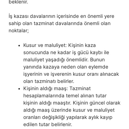
beklenir.
İş kazası davalarının içerisinde en önemli yere
sahip olan tazminat davalarında önemli olan
noktalar;
Kusur ve maluliyet: Kişinin kaza
sonucunda ne kadar iş gücü kaybı ile
maluliyet yaşadığı önemlidir. Bunun
yanında kazaya neden olan eylemde
işyerinin ve işverenin kusur oranı alınacak
olan tazminatı belirler.
Kişinin aldığı maaş: Tazminat
hesaplamalarında temel alınan tutar
kişinin aldığı maaştır. Kişinin güncel olarak
aldığı maaş üzerinde kusur ve maluliyet
oranları değişikliği yapılarak aylık kayıp
edilen tutar belirlenir.