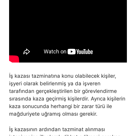
İş kazası tazminatına konu olabilecek kişiler,
işyeri olarak belirlenmiş ya da işveren
tarafından gerçekleştirilen bir görevlendirme
sırasında kaza geçirmiş kişilerdir. Ayrıca kişilerin
kaza sonucunda herhangi bir zarar türü ile
mağduriyete uğramış olması gerekir.
İş kazasının ardından tazminat alınması