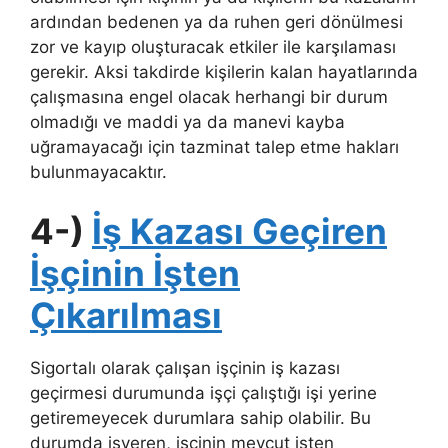
ardından bedenen ya da ruhen geri dönülmesi
zor ve kayıp oluşturacak etkiler ile karşılaması
gerekir. Aksi takdirde kişilerin kalan hayatlarında
çalışmasına engel olacak herhangi bir durum
olmadığı ve maddi ya da manevi kayba
uğramayacağı için tazminat talep etme hakları
bulunmayacaktır.
4-)
İş Kazası Geçiren
İşçinin İşten
Çıkarılması
Sigortalı olarak çalışan işçinin iş kazası
geçirmesi durumunda işçi çalıştığı işi yerine
getiremeyecek durumlara sahip olabilir. Bu
durumda işveren, işçinin mevcut işten