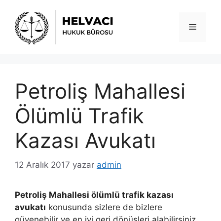
İçeriğe
atla
Menü
Petroliş Mahallesi
Ölümlü Trafik
Kazası Avukatı
12 Aralık 2017
yazar
admin
Petroliş Mahallesi ölümlü trafik kazası
avukatı
konusunda sizlere de bizlere
güvenebilir ve en iyi geri dönüşleri alabilirsiniz.