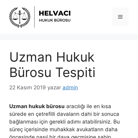
İçeriğe
atla
Menü
Uzman Hukuk
Bürosu Tespiti
22 Kasım 2019
yazar
admin
Uzman hukuk bürosu
aracılığı ile en kısa
sürede en çetrefilli davaların dahi bir sonuca
bağlanması için gerekli adımı atabilirsiniz. Bu
süreç içerisinde muhakkak avukatların daha
öncesinde nasıl bir dava geçmişine sahip