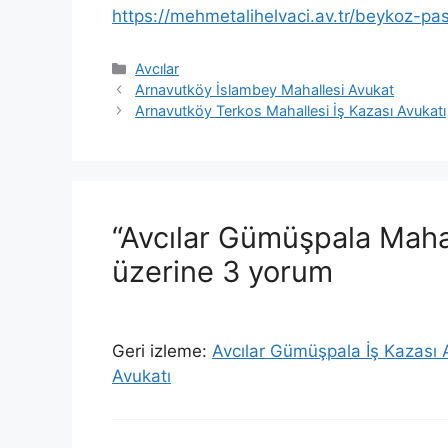
https://mehmetalihelvaci.av.tr/beykoz-p
Kategoriler
Avcılar
Arnavutköy İslambey Mahallesi Avukat
Arnavutköy Terkos Mahallesi İş Kazası Avukatı
“Avcılar Gümüşpala Maha
üzerine 3 yorum
Geri izleme:
Avcılar Gümüşpala İş Kazası
Avukatı