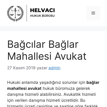
İçeriğe
atla
Menü
Bağcılar Bağlar
Mahallesi Avukat
27 Kasım 2019
yazar
admin
Hukuki anlamda yaşadığınız sorunlar için
bağlar
mahallesi avukat
hukuk büromuza gelerek
danışma hizmeti alabilirsiniz. Avukatlık hizmeti
için verilen danışma hizmeti ücretlidir. Bu
hizmetin ücreti çeşidine ve saatine göre farklılık