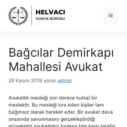
İçeriğe
atla
Menü
Bağcılar Demirkapı
Mahallesi Avukat
28 Kasım 2019
yazar
admin
Avukatlık mesleği son derece kutsal bir
meslektir. Bu mesleği icra eden kişiler tam
bağımsız olarak hareket eder. Bir avukat dava
sırasında savunmasını gerçekleştirdiği
müvekkilin avukatlığını bıraksa bile karşı tarafın