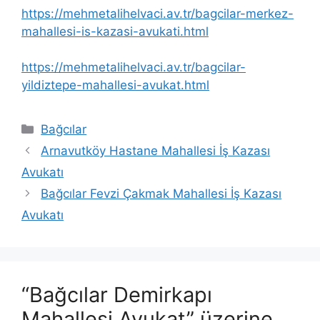
https://mehmetalihelvaci.av.tr/bagcilar-merkez-
mahallesi-is-kazasi-avukati.html
https://mehmetalihelvaci.av.tr/bagcilar-
yildiztepe-mahallesi-avukat.html
Kategoriler
Bağcılar
Arnavutköy Hastane Mahallesi İş Kazası
Avukatı
Bağcılar Fevzi Çakmak Mahallesi İş Kazası
Avukatı
“Bağcılar Demirkapı
Mahallesi Avukat” üzerine