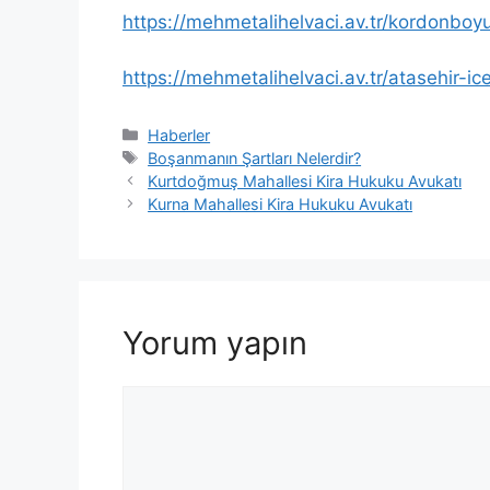
https://mehmetalihelvaci.av.tr/kordonboyu
https://mehmetalihelvaci.av.tr/atasehir-i
Kategoriler
Haberler
Etiketler
Boşanmanın Şartları Nelerdir?
Kurtdoğmuş Mahallesi Kira Hukuku Avukatı
Kurna Mahallesi Kira Hukuku Avukatı
Yorum yapın
Yorum