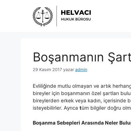
İçeriğe
atla
Boşanmanın Şartl
29 Kasım 2017
yazar
admin
Evliliğinde mutlu olmayan ve artık herhang
bireyler için boşanmanın özel şartları b
bireylerden erkek veya kadın, içerisinde
isteyebilirler. Ayrıca
t
üm bilgiler doğru olm
Boşanma Sebepleri Arasında Neler Bul