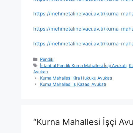
https://mehmetalihelvaci.av.tr/kurna-maha
https://mehmetalihelvaci.av.tr/kurna-mah
https://mehmetalihelvaci.av.tr/kurna-maha
Kategoriler
Pendik
Etiketler
İstanbul Pendik Kurna Mahallesi İşçi Avukatı
,
Ku
Avukatı
Kurna Mahallesi Kira Hukuku Avukatı
Kurna Mahallesi İş Kazası Avukatı
“Kurna Mahallesi İşçi Av