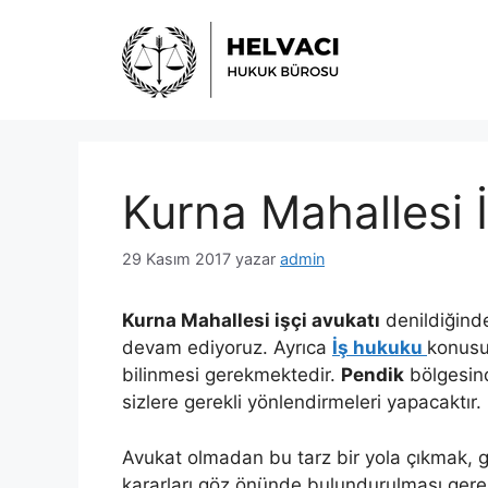
İçeriğe
atla
Kurna Mahallesi İ
29 Kasım 2017
yazar
admin
Kurna Mahallesi işçi avukatı
denildiğinde
devam ediyoruz. Ayrıca
İş hukuku
konusun
bilinmesi gerekmektedir.
Pendik
bölgesind
sizlere gerekli yönlendirmeleri yapacaktır.
Avukat olmadan bu tarz bir yola çıkmak, g
kararları göz önünde bulundurulması gerekm