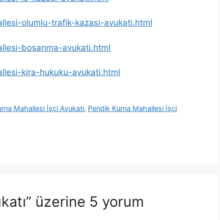
llesi-olumlu-trafik-kazasi-avukati.html
allesi-bosanma-avukati.html
llesi-kira-hukuku-avukati.html
rna Mahallesi İşçi Avukatı
,
Pendik Kurna Mahallesi İşçi
ukatı” üzerine 5 yorum