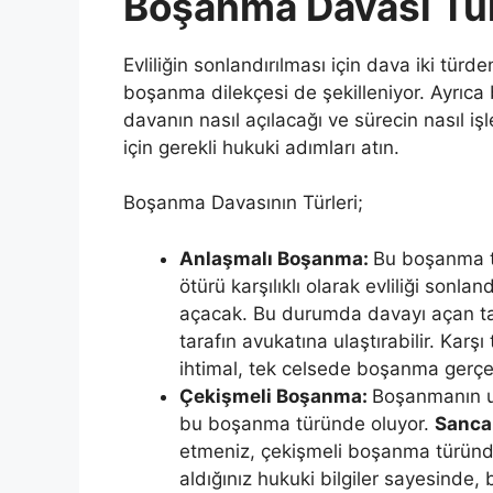
Boşanma Davası Türl
Evliliğin sonlandırılması için dava iki türd
boşanma dilekçesi de şekilleniyor. Ayrıca
davanın nasıl açılacağı ve sürecin nasıl 
için gerekli hukuki adımları atın.
Boşanma Davasının Türleri;
Anlaşmalı Boşanma:
Bu boşanma tü
ötürü karşılıklı olarak evliliği sonla
açacak. Bu durumda davayı açan ta
tarafın avukatına ulaştırabilir. Kar
ihtimal, tek celsede boşanma gerçek
Çekişmeli Boşanma:
Boşanmanın u
bu boşanma türünde oluyor.
Sanca
etmeniz, çekişmeli boşanma türünd
aldığınız hukuki bilgiler sayesinde,