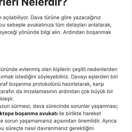
eri Nelerdir?
en açılabiliyor. Dava türüne göre yazacağınız
 bu sebeple avukatınıza tüm detayları anlatarak,
işleyeceği yönünde bilgi alın. Ardından boşanmak
ründe evlenmiş olan kişilerin çeşitli nedenlerden
ndırmak istediğini söyleyebiliriz. Davayı eşlerden biri
raf boşanma protokolünü hazırlatarak, karşı
şı tarafın da imzalamasının ardından çok büyük bir
leşir.
zun sürmesi, dava sürecinde sorunlar yaşanması;
ktepe boşanma avukatı
ile birlikte hareket
e sorun yaşamamanız açısından önemlidir. Ayrıca
 bu süreçte nasıl davranmanız gerektiğini