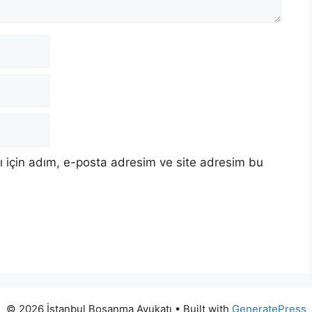
 için adım, e-posta adresim ve site adresim bu
© 2026 İstanbul Boşanma Avukatı
• Built with
GeneratePress