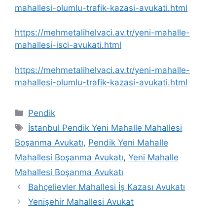
mahallesi-olumlu-trafik-kazasi-avukati.html
https://mehmetalihelvaci.av.tr/yeni-mahalle-
mahallesi-isci-avukati.html
https://mehmetalihelvaci.av.tr/yeni-mahalle-
mahallesi-olumlu-trafik-kazasi-avukati.html
Kategoriler
Pendik
Etiketler
İstanbul Pendik Yeni Mahalle Mahallesi
Boşanma Avukatı
,
Pendik Yeni Mahalle
Mahallesi Boşanma Avukatı
,
Yeni Mahalle
Mahallesi Boşanma Avukatı
Bahçelievler Mahallesi İş Kazası Avukatı
Yenişehir Mahallesi Avukat