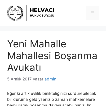
İçeriğe
atla
Menü
Yeni Mahalle
Mahallesi Boşanma
Avukatı
5 Aralık 2017
yazar
admin
Eğer ki artık evlilik birlikteliğinizi sürdürebilecek
bir duruma geldiyseniz o zaman mahkemelere
başvurarak boşanma davası açabilirsiniz. İlk