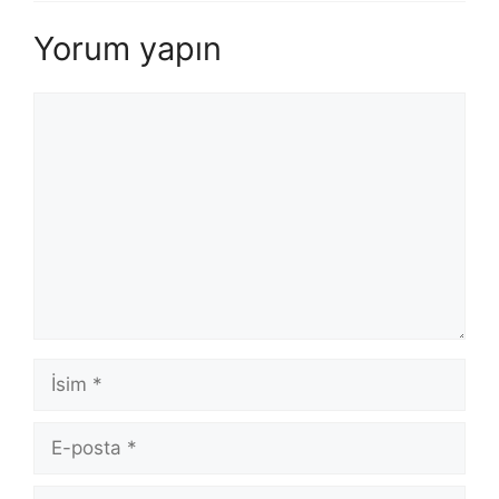
Yorum yapın
Yorum
İsim
E-
posta
İnternet